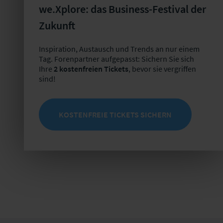
we.Xplore: das Business-Festival der
Ansprechpartner
Zukunft
Robert Rieckhoff
Inspiration, Austausch und Trends an nur einem
Team Prozesse, Org.-Entwicklung
Tag. Forenpartner aufgepasst: Sichern Sie sich
& neue Geschäftsmodelle
Ihre
2 kostenfreien Tickets
, bevor sie vergriffen
+49 341 98988-232
sind!
E-Mail schreiben
KOSTENFREIE TICKETS SICHERN