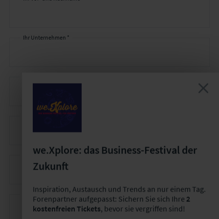
Ihr
Kontakt
Ihr Unternehmen *
Ihre E-Mail-Adresse *
Ihre Telefonnummer
we.Xplore: das Business-Festival der
Voraussichtliche Teilnehmeranzahl
Zukunft
Inspiration, Austausch und Trends an nur einem Tag.
Gewünschter Veranstaltungsort
Forenpartner aufgepasst: Sichern Sie sich Ihre
2
kostenfreien Tickets
, bevor sie vergriffen sind!