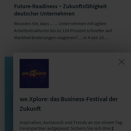
Future-Readiness − Zukunftsfähigkeit
deutscher Unternehmen
Wussten Sie, dass ... ... Unternehmen mit agilen
Arbeitsstrukturen bis zu 124 Prozent schneller auf
Marktveränderungen reagieren? ... in 4 von 10
Unternehmen ein dringender Bedarf besteht, deren
technische Ausstattung zu erweitern, um
zukunftsfähig zu bleiben? ... weniger als die Hälfte
der Unternehmen ihre Führungskräfte ausreichend
auf Future Leadership vorbereiten? Hier stellen wir
Ihnen diese und weitere Ergebnisse einer Studie
exklusiv zur Verfügung. Bitte beachten Sie, dass der
Download Mitarbeitenden unserer Forenpartner
we.Xplore: das Business-Festival der
vorbehalten ist.
Zukunft
Inspiration, Austausch und Trends an nur einem Tag.
Forenpartner aufgepasst: Sichern Sie sich Ihre
2