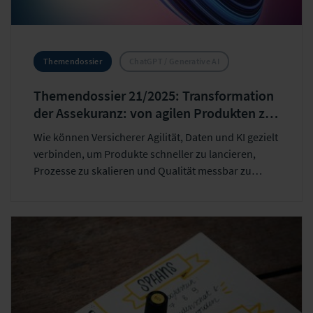
Themendossier
ChatGPT / Generative AI
Themendossier 21/2025: Transformation
der Assekuranz: von agilen Produkten zu
smarten Prozessen
Wie können Versicherer Agilität, Daten und KI gezielt
verbinden, um Produkte schneller zu lancieren,
Prozesse zu skalieren und Qualität messbar zu
machen? Entdecken Sie hier praxisnahe Einblicke zu
Data-Fabric-Ansätzen, generativer KI, Outsourcing-
Trends und den entscheidenden Handlungsfeldern
für nachhaltigen Erfolg.