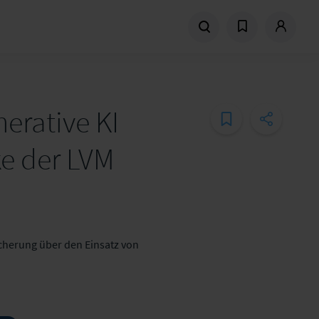
nerative KI
ke der LVM
icherung über den Einsatz von