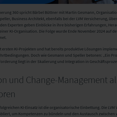
cherung 360 spricht Bärbel Büttner mit Martin Gesmann, Organisatio
peller, Business Architekt, ebenfalls bei der LVM Versicherung, übe
beiden Experten geben Einblicke in ihre bisherigen Erfahrungen, He
einer KI-Organisation. Die Folge wurde Ende November 2024 auf 
net.
it ersten KI-Projekten und hat bereits produktive Lösungen impleme
fahrtbedingungen. Doch wie Gesmann und Speller betonen: „Ein Prot
rderung liegt in der Skalierung und Integration in Geschäftsproze
ion und Change-Management al
oren
folgreichen KI-Einsatz ist die organisatorische Einbettung. Die LVM 
tabliert, um Kompetenzen zu bündeln und den Austausch zwischen