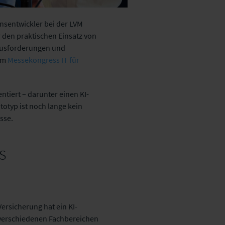
nsentwickler bei der LVM
r den praktischen Einsatz von
rausforderungen und
dem
Messekongress IT für
ntiert – darunter einen KI-
otyp ist noch lange kein
sse.
s
Versicherung hat ein KI-
 verschiedenen Fachbereichen