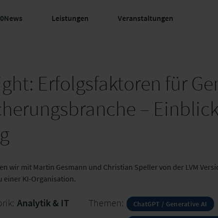
60News
Leistungen
Veranstaltungen
ght: Erfolgsfaktoren für Ge
icherungsbranche – Einblic
ng
hen wir mit Martin Gesmann und Christian Speller von der LVM Vers
 einer KI-Organisation.
rik:
Analytik & IT
Themen:
ChatGPT / Generative AI