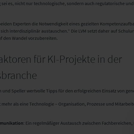
 sei es, nicht nur technologische, sondern auch regulatorische un
beiden Experten die Notwendigkeit eines gezielten Kompetenzaufb
ich interdisziplinär austauschen.“ Die LVM setzt daher auf Schulu
uf den Wandel vorzubereiten.
faktoren für KI-Projekte in der
sbranche
nd Speller wertvolle Tipps für den erfolgreichen Einsatz von gener
ist mehr als eine Technologie – Organisation, Prozesse und Mitarb
munikation
: Ein regelmäßiger Austausch zwischen Fachbereichen, I