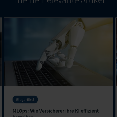
Blogartikel
MLOps: Wie Versicherer ihre KI effizient