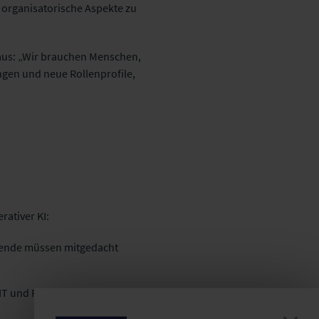
d organisatorische Aspekte zu
aus: „Wir brauchen Menschen,
ngen und neue Rollenprofile,
ativer KI:
eitende müssen mitgedacht
T und Regulatorik ist