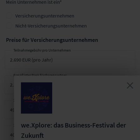
Mein Unternehmen ist ein*
Versicherungsunternehmen
Nicht-Versicherungsunternehmen
Preise für Versicherungsunternehmen
Teilnahmegebühr pro Unternehmen
Ermäßigter Preis für Forenpartner
2. Teilnehmer pro Arbeitstreffen
we.Xplore: das Business-Festival der
2. Teilnehmer pro Arbeitstreffen für Forenpartner
Zukunft