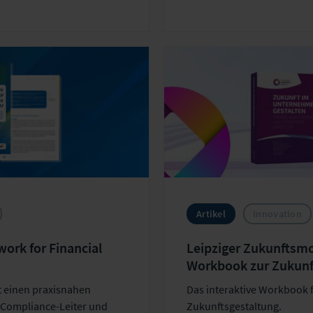
r zur Verfügung.
Versicherungsgeschäfts. Si
strategische Handlungsop
Gesichtspunkt des eigene
der erwarteten Marktentwi
Artikel
Innovation
ork for Financial
Leipziger Zukunftsmod
Workbook zur Zukunf
t einen praxisnahen
Das interaktive Workbook f
, Compliance-Leiter und
Zukunftsgestaltung.