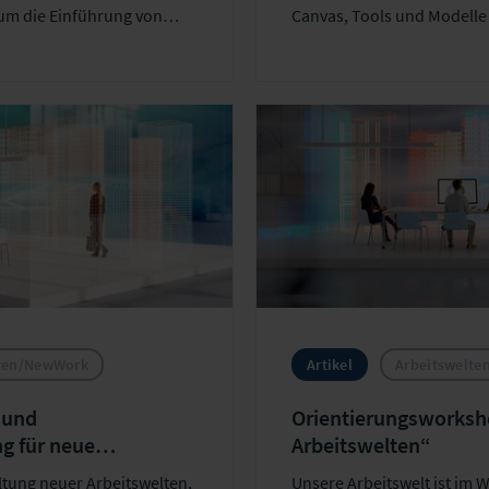
 um die Einführung von
Canvas, Tools und Modelle
en und erfolgreich
Anwendung.
den Seiten behandeln
 strategische
forderungen an IT,
 – ergänzt durch Best
Empfehlungen für die
lten/NewWork
Artikel
Arbeitswelt
 und
Orientierungsworks
g für neue
Arbeitswelten“
ltung neuer Arbeitswelten,
Unsere Arbeitswelt ist im 