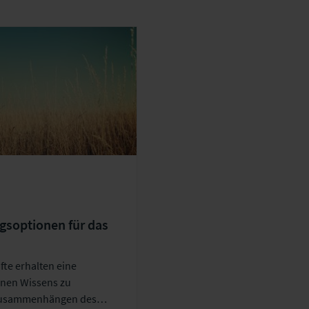
S-Feed
gsoptionen für das
nehmen
te erhalten eine
enen Wissens zu
 Zusammenhängen des