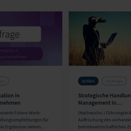
odcast
Spotify
Deezer
RS
siv
Artikel
Strategie
ation in
Strategische Handlun
ernehmen
Management in
Versicherungsunter
elevante Future-Work-
(Nachwuchs-) Führungskräf
dlungsempfehlungen für
Auffrischung des vorhand
Die Ergebnisse stehen
betriebswirtschaftlichen