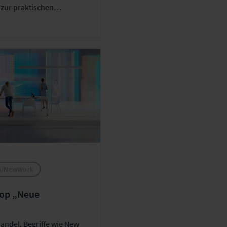
 zur praktischen
en/NewWork
hop „Neue
Wandel. Begriffe wie New