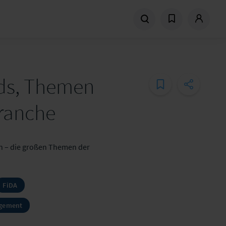
nds, Themen
branche
en – die großen Themen der
FiDA
gement