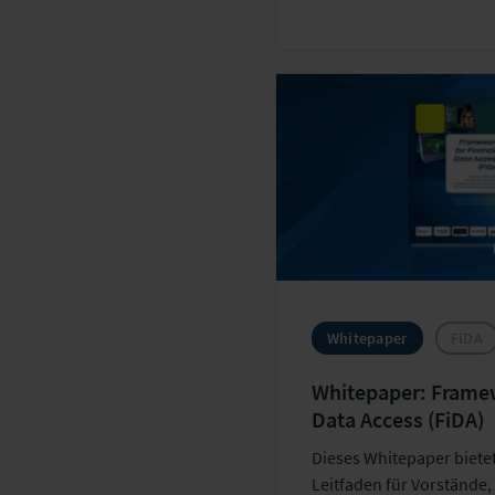
exklusiv für Forenpartne
Whitepaper
FiDA
Whitepaper: Framew
Data Access (FiDA)
Dieses Whitepaper biete
Leitfaden für Vorstände