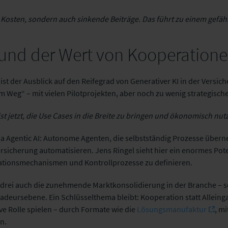
e Kosten, sondern auch sinkende Beiträge. Das führt zu einem gefä
I und der Wert von Kooperation
ist der Ausblick auf den Reifegrad von Generativer KI in der Versi
em Weg“ – mit vielen Pilotprojekten, aber noch zu wenig strategisch
t jetzt, die Use Cases in die Breite zu bringen und ökonomisch nu
 Agentic AI: Autonome Agenten, die selbstständig Prozesse übern
rsicherung automatisieren. Jens Ringel sieht hier ein enormes Pote
lationsmechanismen und Kontrollprozesse zu definieren.
 drei auch die zunehmende Marktkonsolidierung in der Branche – so
adeursebene. Ein Schlüsselthema bleibt: Kooperation statt Alleing
ive Rolle spielen – durch Formate wie die
Lösungsmanufaktur
, mi
n.