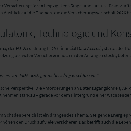
er Versicherungsforen Leipzig, Jens Ringel und Justus Lücke, zurüc
n Ausblick auf die Themen, die die Versicherungswirtschaft 2026 
ulatorik, Technologie und Kons
ma, der EU-Verordnung FiDA (Financial Data Access), startet der Pod
tzung bei vielen Versicherern noch in den Anfängen steckt, betont
ncen von FiDA noch gar nicht richtig erschlossen.“
ische Perspektive: Die Anforderungen an Datenzugänglichkeit, API-
nehmen stark zu – gerade vor dem Hintergrund einer wachsenden
m Schadenbereich ist ein drängendes Thema. Steigende Energieprei
erhöhen den Druck auf viele Versicherer. Das betrifft auch die Lebe