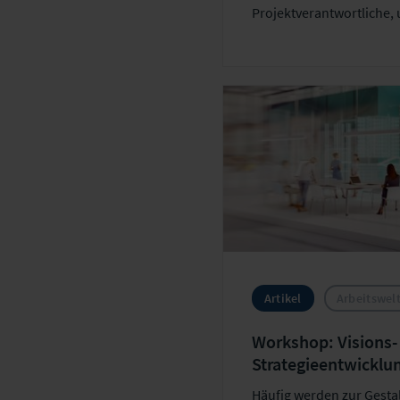
Projektverantwortliche,
FiDA gezielt vorzubereit
umzusetzen. Die folgen
regulatorische Pflichten,
Entscheidungen sowie An
Governance und Prozesse
Practices und konkrete 
Branche.
Artikel
Arbeitswe
Workshop: Visions-
Strategieentwicklun
Arbeitswelten
Häufig werden zur Gesta