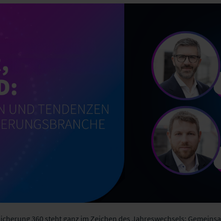
sicherung 360 steht ganz im Zeichen des Jahreswechsels: Gemein