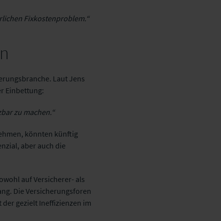
hrlichen Fixkostenproblem.“
en
cherungsbranche. Laut Jens
er Einbettung:
tzbar zu machen.“
ehmen, könnten künftig
nzial, aber auch die
wohl auf Versicherer- als
ang. Die Versicherungsforen
t der gezielt Ineffizienzen im