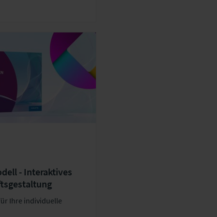
e erarbeiten
tionen unter dem
n Geschäftsmodells und
cklung.
ell - Interaktives
tsgestaltung
ür Ihre individuelle