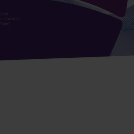
Trends erkennen. Innovationen vorantreiben. Zukunft gestalten.
blicke in zentrale Zukunftsthemen sowie Unterst
Trend- und Innovationsmanagement.