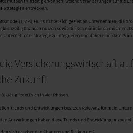
fte müssen frühzeitig erkennen, welche Veränderungen auf die B
e Strategien entwickeln.
nftsmodell (LZM) an. Es richtet sich gezielt an Unternehmen, die pro
gleichzeitig Chancen nutzen sowie Risiken minimieren möchten. Da
hre Unternehmensstrategie zu integrieren und dabei eine klare Pri
 die Versicherungswirtschaft a
iche Zukunft
(LZM) gliedert sich in vier Phasen.
llen Trends und Entwicklungen besitzen Relevanz für mein Unte
ten Auswirkungen haben diese Trends und Entwicklungen speziel
t den sich ergebenden Chancen und Risiken um?