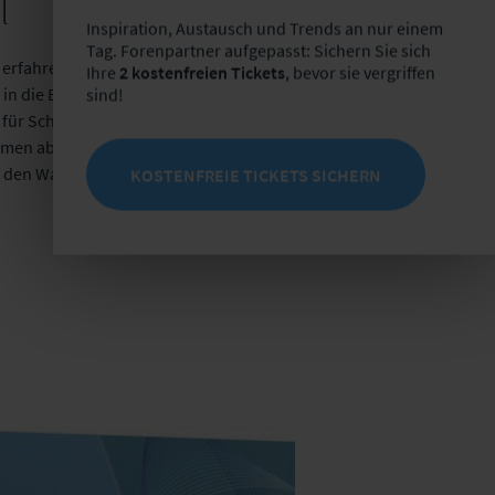
l
Inspiration, Austausch und Trends an nur einem
Tag. Forenpartner aufgepasst: Sichern Sie sich
 erfahren Sie in unserem
Ihre
2 kostenfreien Tickets
, bevor sie vergriffen
in die Bedeutung aktueller
sind!
für Schritt durch den
hmen ableiten können.
 den Wandel erfolgreich zu
KOSTENFREIE TICKETS SICHERN