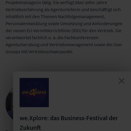
Projektmanagerin tätig. Sie verfügt über zehn Jahre
Vertriebserfahrung als Agenturleiterin und beschäftigt sich
inhaltlich mit den Themen Nachfolgemanagement,
Personalentwicklung sowie Umsetzung und Anforderungen
der neuen EU-Vermittlerrichtlinie (IDD) für den Vertrieb. Sie
verantwortet fachlich u. a. die Fachkonferenzen
Agenturberatung und Vertriebsmanagement sowie die User
Groups mit Vertriebsschwerpunkt.
Franz Gündel
Projektreferent im Kompetenzteam Antrag,
Vertrag und Schadenmanagement
Versicherungsforen Leipzig
we.Xplore: das Business-Festival der
Zukunft