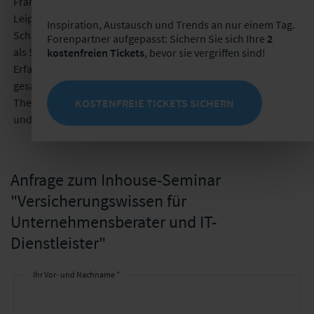
Franz Gündel ist seit April 2019 bei den Versicherungsforen
Leipzig als Projektreferent im Team Antrag, Vertrag und
Inspiration, Austausch und Trends an nur einem Tag.
Schadenmanagement tätig. Durch seine 7-jährige Tätigkeit
Forenpartner aufgepasst: Sichern Sie sich Ihre
2
kostenfreien Tickets
, bevor sie vergriffen sind!
als Sachbearbeiter im Kraft Schadenservice hat er vielfältige
Erfahrungen im Bereich des Schadenmanagements
gesammelt. Bei den Versicherungsforen ist er für alle
Themen rund um Schadenmanagement, KFZ-Versicherung
KOSTENFREIE TICKETS SICHERN
und Mobilität verantwortlich.
Anfrage zum Inhouse-Seminar
"Versicherungswissen für
Unternehmensberater und IT-
Dienstleister"
Ihr Vor- und Nachname *
Ihr
Kontakt