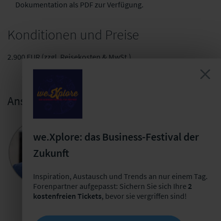
Dokumentation als PDF zur Verfügung.
Konditionen und Preise
2.900 EUR (zzgl. Reisekosten & MwSt.)
Ansprechpartner
Steffen Rohr
we.Xplore: das Business-Festival der
Head of Future Work und
Zukunft
Organisationsdesign
+49 341 98988-261
Inspiration, Austausch und Trends an nur einem Tag.
E-Mail schreiben
Forenpartner aufgepasst: Sichern Sie sich Ihre
2
kostenfreien Tickets
, bevor sie vergriffen sind!
Jetzt Termin buchen