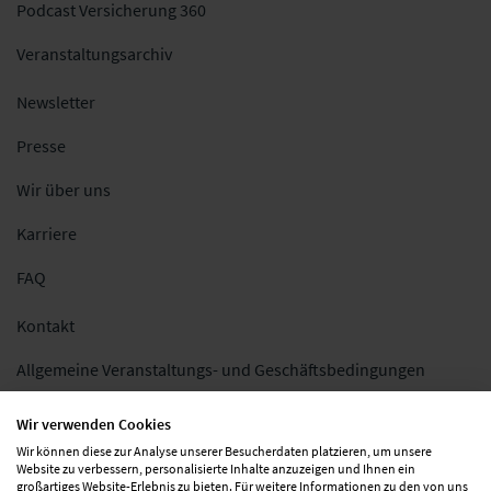
Podcast Versicherung 360
Veranstaltungsarchiv
Newsletter
Presse
Wir über uns
Karriere
FAQ
Kontakt
Allgemeine Veranstaltungs- und Geschäftsbedingungen
Impressum
Wir verwenden Cookies
Wir können diese zur Analyse unserer Besucherdaten platzieren, um unsere
Datenschutz
Website zu verbessern, personalisierte Inhalte anzuzeigen und Ihnen ein
großartiges Website-Erlebnis zu bieten. Für weitere Informationen zu den von uns