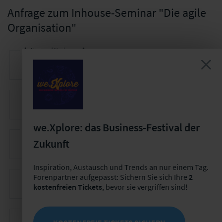
Anfrage zum Inhouse-Seminar "Die agile
Organisation"
Ihr Vor- und Nachname *
Ihr
Kontakt
Ihr Unternehmen *
we.Xplore: das Business-Festival der
Ihre E-Mail-Adresse *
Zukunft
Inspiration, Austausch und Trends an nur einem Tag.
Ihre Telefonnummer
Forenpartner aufgepasst: Sichern Sie sich Ihre
2
kostenfreien Tickets
, bevor sie vergriffen sind!
Voraussichtliche Teilnehmeranzahl