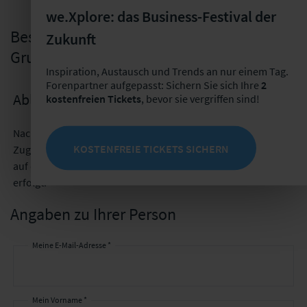
we.Xplore: das Business-Festival der
Bestellung des "Web Based Training:
Zukunft
Grundlagen des Versicherungsmarkts"
Inspiration, Austausch und Trends an nur einem Tag.
Forenpartner aufgepasst: Sichern Sie sich Ihre
2
Ablauf der Bestellung
kostenfreien Tickets
, bevor sie vergriffen sind!
Nach der erfolgreichen Bestellung erhalten Sie zeitnah Ihre
KOSTENFREIE TICKETS SICHERN
Zugangsdaten per E-Mail. Bitte beachten Sie, dass der Zugriff
auf das Training über die Webseite
www.forenakademie.de
erfolgt.
Angaben zu Ihrer Person
Meine E-Mail-Adresse *
Mein Vorname *