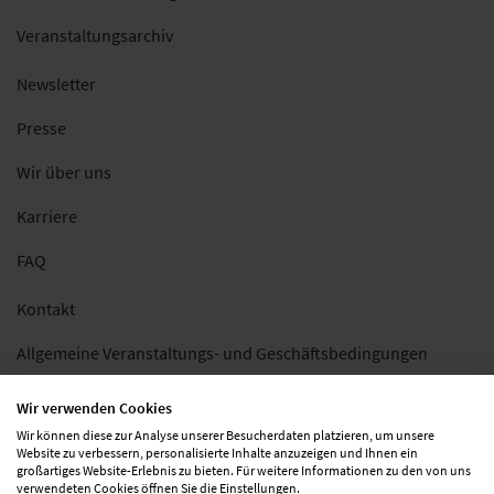
Veranstaltungsarchiv
Newsletter
Presse
Wir über uns
Karriere
FAQ
Kontakt
Allgemeine Veranstaltungs- und Geschäftsbedingungen
Impressum
Wir verwenden Cookies
Wir können diese zur Analyse unserer Besucherdaten platzieren, um unsere
Datenschutz
Website zu verbessern, personalisierte Inhalte anzuzeigen und Ihnen ein
großartiges Website-Erlebnis zu bieten. Für weitere Informationen zu den von uns
Folgen Sie uns
verwendeten Cookies öffnen Sie die Einstellungen.