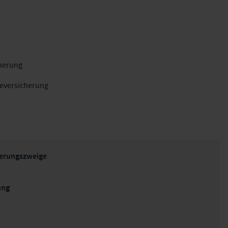
cherung
eversicherung
herungszweige
ung