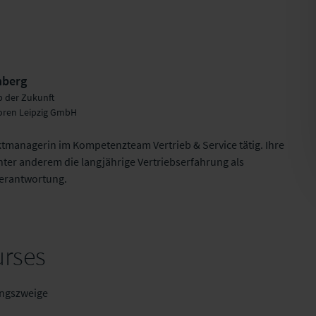
nberg
eb der Zukunft
oren Leipzig GmbH
ktmanagerin im Kompetenzteam Vertrieb & Service tätig. Ihre
nter anderem die langjährige Vertriebserfahrung als
verantwortung.
urses
ungszweige