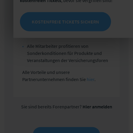
kostenfreien Tickets
, bevor sie vergriffen sind!
Zukunftssicher durch den Zugang zum
Versicherungsforen-Trendradar
Maximale Sichtbarkeit für Kooperationen,
KOSTENFREIE TICKETS SICHERN
Akquise und vieles mehr im größten
Assekuranz-Netzwerk der DACH-Region
Alle Mitarbeiter profitieren von
Sonderkonditionen für Produkte und
Veranstaltungen der Versicherungsforen
Alle Vorteile und unsere
Partnerunternehmen finden Sie
hier
.
Sie sind bereits Forenpartner?
Hier anmelden