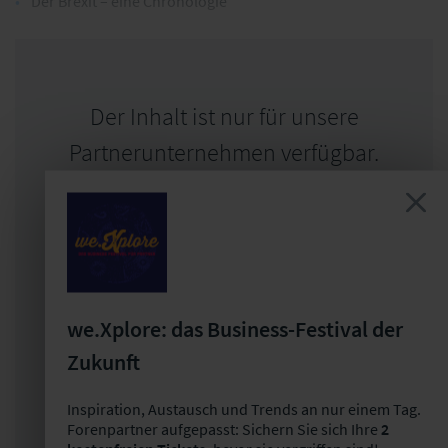
Der Brexit – eine Chronologie
Der Inhalt ist nur für unsere
Partnerunternehmen verfügbar.
Werden Sie Forenpartner und profitieren
Sie von umfangreichen Vorteilen:
Wissensvorsprung durch viele weitere
spannende Beiträge
we.Xplore: das Business-Festival der
Zukunft
Exklusive Informationen für alle
Mitarbeiter im Versicherungsforen-
Inspiration, Austausch und Trends an nur einem Tag.
Themendossier
Forenpartner aufgepasst: Sichern Sie sich Ihre
2