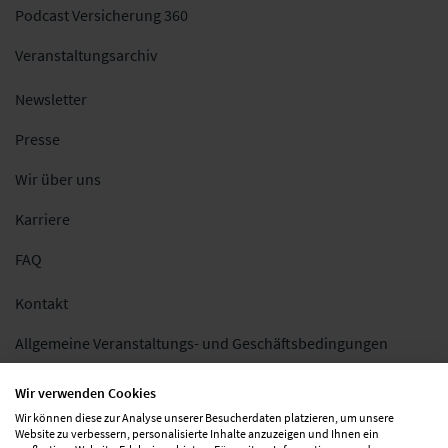
Podcast Versicherung 360
Veranstaltungsarchiv
Newsletter
Presse
Wir über uns
Karriere
FAQ
Kontakt
Allgemeine Veranstaltungs- und Geschäftsbedingungen
Impressum
Wir verwenden Cookies
Wir können diese zur Analyse unserer Besucherdaten platzieren, um unsere
Datenschutz
Website zu verbessern, personalisierte Inhalte anzuzeigen und Ihnen ein