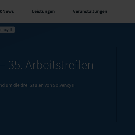
60News
Leistungen
Veranstaltungen
ency II
 –
35. Arbeitstreffen
d um die drei Säulen von Solvency II.