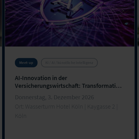
Meet-up
KI / AI / künstliche Intelligenz
AI-Innovation in der
Versicherungswirtschaft: Transformation
der Wertschöpfungskette
Donnerstag, 3. Dezember 2026
Ort: Wasserturm Hotel Köln | Kaygasse 2 |
Köln