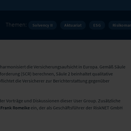
Themen:
Solvency II
Aktuariat
ESG
Risikoma
nd harmonisiert die Versicherungsaufsicht in Europa. Gemäß Säule
orderung (SCR) berechnen, Säule 2 beinhaltet qualitative
lichtet die Versicherer zur Berichterstattung gegenüber
r Vorträge und Diskussionen dieser User Group. Zusätzliche
n
Frank Romeike
ein, der als Geschäftsführer der RiskNET GmbH