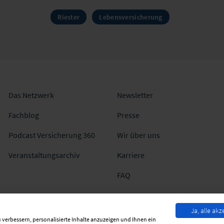
Riester
Lebensversicherung
Das Netzwerk
Newsletter
Fachblog
Presse
Podcast Versicherung 360
Wir über uns
Veranstaltungsarchiv
Karriere
FAQ
Ja, alle akz
 verbessern, personalisierte Inhalte anzuzeigen und Ihnen ein