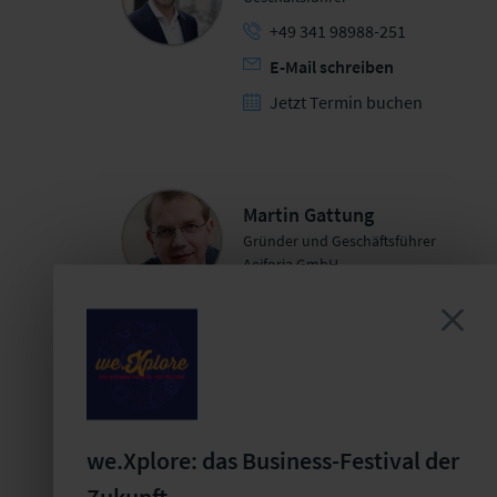
+49 341 98988-251
E-Mail schreiben
Jetzt Termin buchen
Martin Gattung
Gründer und Geschäftsführer
Aeiforia GmbH
+49 2602 999 83-200
E-Mail schreiben
Organisatorische Leitung
we.Xplore: das Business-Festival der
Zukunft