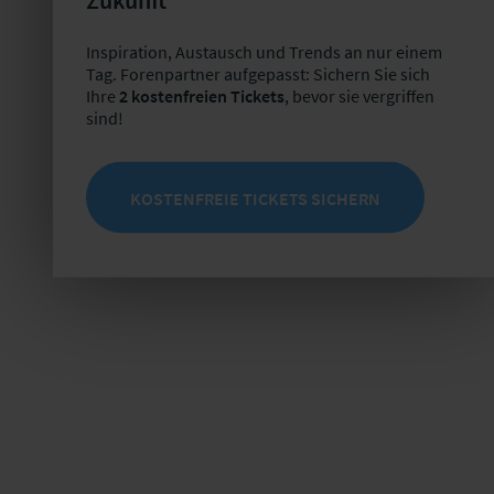
Lena Habedank
Veranstaltungsmanagerin User
Inspiration, Austausch und Trends an nur einem
Groups
Tag. Forenpartner aufgepasst: Sichern Sie sich
+49 341 98988-265
Ihre
2 kostenfreien Tickets
, bevor sie vergriffen
sind!
E-Mail schreiben
KOSTENFREIE TICKETS SICHERN