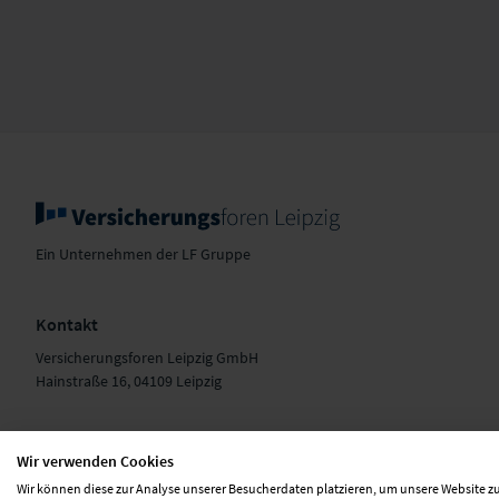
Ein Unternehmen der LF Gruppe
Kontakt
Versicherungsforen Leipzig GmbH
Hainstraße 16, 04109 Leipzig
+49 341 98988-0
E-Mail schreiben
Wir verwenden Cookies
Wir können diese zur Analyse unserer Besucherdaten platzieren, um unsere Website zu