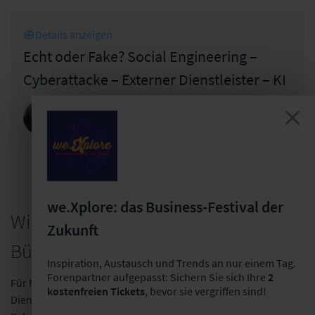
Details anzeigen
Echt oder Fake? Social Engineering –
Cyberattacke – Externer Dienstleister – KI
Claudia Grewe
Abteilungsdirektorin Konzern-Revision
R+V Versicherung AG
we.Xplore: das Business-Festival der
Wir überlassen Ihnen gern die
Zukunft
Bühne!
Inspiration, Austausch und Trends an nur einem Tag.
Forenpartner aufgepasst: Sichern Sie sich Ihre
2
Für Mitarbeitende aus Versicherungshäusern,
kostenfreien Tickets
, bevor sie vergriffen sind!
Dienstleistungs-, und Beratungsunternehmen, gibt es im