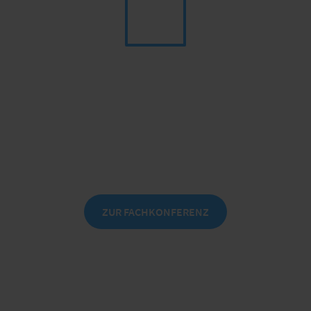
Digitalisierung des Schadenmanagements
Praktische Einblicke in die Optimierung
der Schadenprozesse
am 8./9. Oktober 2026 in Leipzig
ZUR FACHKONFERENZ