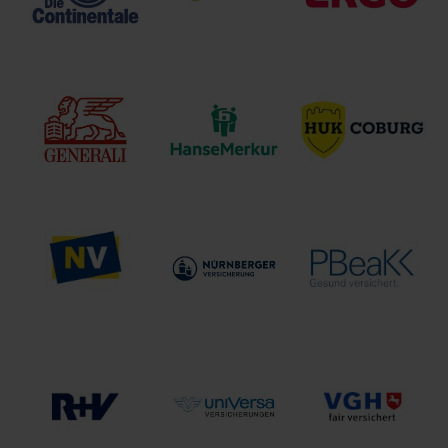
Die Continentale
DOMCURA AG
ERGO
Generali
Deutschland
Hanse Merkur
HUK Coburg
Holding
Niederösterreichische
Nürnberger
Postbeamtenkrankenk
Versicherung AG
Versicherung