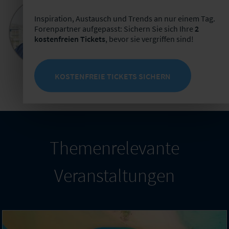
Bastian Mörstedt
Inspiration, Austausch und Trends an nur einem Tag.
Leiter Partnermanagement
Forenpartner aufgepasst: Sichern Sie sich Ihre
2
+49 341 98988-221
kostenfreien Tickets
, bevor sie vergriffen sind!
E-Mail schreiben
Jetzt Termin buchen
KOSTENFREIE TICKETS SICHERN
Themenrelevante
Veranstaltungen