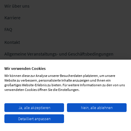
Wir über uns
Karriere
FAQ
Kontakt
Allgemeine Veranstaltungs- und Geschäftsbedingungen
Impressum
Wir verwenden Cookies
Wir können diese zur Analyse unserer Besucherdaten platzieren, um unsere
Datenschutz
Website zu verbessern, personalisierte Inhalte anzuzeigen und Ihnen ein
großartiges Website-Erlebnis zu bieten. Für weitere Informationen zu den von uns
Folgen Sie uns
verwendeten Cookies öffnen Sie die Einstellungen.
Ja, alle akzeptieren
Nein, alle ablehnen
Detailliert anpassen