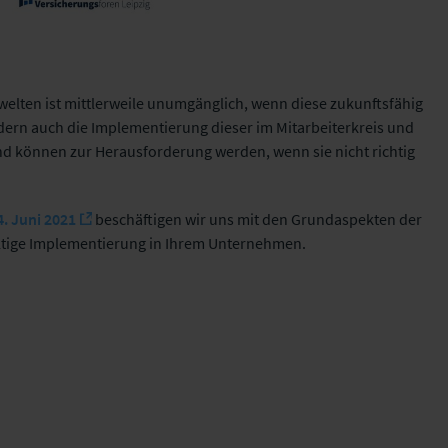
lten ist mittlerweile unumgänglich, wenn diese zukunftsfähig
ndern auch die Implementierung dieser im Mitarbeiterkreis und
Versicherungsforen
d können zur Herausforderung werden, wenn sie nicht richtig
Leipzig GmbH
4. Juni 2021
beschäftigen wir uns mit den Grundaspekten der
altige Implementierung in Ihrem Unternehmen.