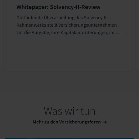
Whitepaper: Solvency-II-Review
Die laufende Überarbeitung des Solvency-II-
Rahmenwerks stellt Versicherungsunternehmen
vor die Aufgabe, ihre Kapitalanforderungen, ihr
Asset-Liability-Management sowie ihre
Anlagestrategie frühzeitig auf neue bzw.
angepasste regulatorische Parameter
auszurichten. Dazu bedarf es einer verständlichen,
zugleich aber fachlich tiefen Aufbereitung der
zentralen Reformelemente, die unser Whitepaper
bietet.
Was wir tun
Mehr zu den Versicherungsforen