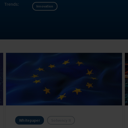
Trends:
Innovation
Whitepaper
Solvency II