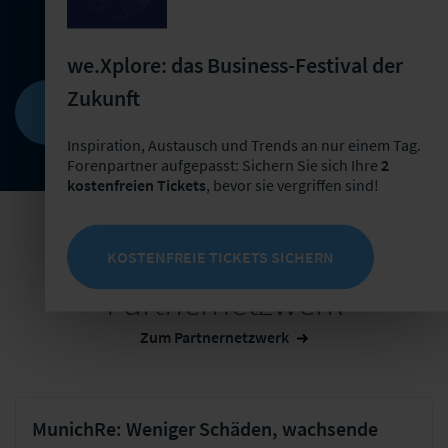
Weiterbildungsangeboten
we.Xplore: das Business-Festival der
Zukunft
INFORMATIONEN ZUR FORENPARTNERSCHAFT
ANFORDERN
Inspiration, Austausch und Trends an nur einem Tag.
Forenpartner aufgepasst: Sichern Sie sich Ihre
2
kostenfreien Tickets
, bevor sie vergriffen sind!
Nachrichten aus dem
KOSTENFREIE TICKETS SICHERN
Partnernetzwerk
Zum Partnernetzwerk
MunichRe: Weniger Schäden, wachsende