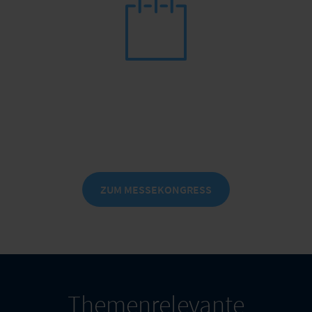
Messekongress Schadenmanagement & Assistance
Am 22./23. April 2027 trifft sich die
Schadenwelt wieder in Leipzig.
ZUM MESSEKONGRESS
Themenrelevante