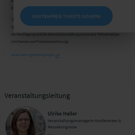
des New Players Network oder Start-ups nach
individueller Prüfung 490 EUR*.
KOSTENFREIE TICKETS SICHERN
*Alle Preise verstehen sich zzgl. MwSt. Die Teilnahmegebühr beinhaltet die
Teilnahme an der Veranstaltung, die (freigegebenen) Tagungsunterlagen,
die Verpflegung und die Abendveranstaltung sowie eine Teilnahmeliste
(mit Namen und Firmenbezeichnung).
Veranstaltungsbedingungen
Veranstaltungsleitung
Ulrike Haller
Veranstaltungsmanagerin Konferenzen &
Messekongresse