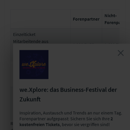
Nicht-
Forenpartner
Forenpartne
Einzelticket
Mitarbeitende aus
1.390 EUR*
1.690 EUR*
Versicherungsunternehmen
und Maklerunternehmen
Einzelticket
Mitarbeitende aus Nicht-
1.790 EUR*
1.990 EUR*
Versicherungsunternehmen
we.Xplore: das Business-Festival der
Unternehmensticket (für
Zukunft
max. 4 Mitarbeitende) aus
3.390 EUR*
3.990 EUR*
Versicherungsunternehmen
Inspiration, Austausch und Trends an nur einem Tag.
und Maklerunternehmen
Forenpartner aufgepasst: Sichern Sie sich Ihre
2
Reduzierte Teilnahmegebühr pro Person für Mitglieder
kostenfreien Tickets
, bevor sie vergriffen sind!