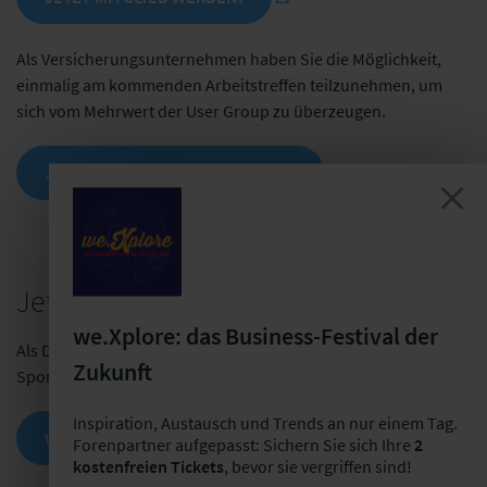
Als Versicherungsunternehmen haben Sie die Möglichkeit,
einmalig am kommenden Arbeitstreffen teilzunehmen, um
sich vom Mehrwert der User Group zu überzeugen.
JETZT KENNENLERNER WERDEN!
Jetzt Sponsor werden!
we.Xplore: das Business-Festival der
Als Dienstleistungsunternehmen haben Sie die Möglichkeit als
Zukunft
Sponsor an einem kommenden Arbeitstreffen teilzunehmen.
Inspiration, Austausch und Trends an nur einem Tag.
WEITERE INFORMATIONEN
Forenpartner aufgepasst: Sichern Sie sich Ihre
2
kostenfreien Tickets
, bevor sie vergriffen sind!