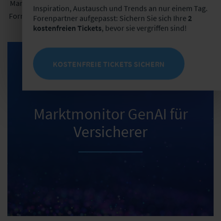
Marktanalysen, die Sie zu einem bestimmten Schwerpunkt in
Inspiration, Austausch und Trends an nur einem Tag.
Form eines "Marktmonitors" stets auf dem Laufenden halten.
Forenpartner aufgepasst: Sichern Sie sich Ihre
2
kostenfreien Tickets
, bevor sie vergriffen sind!
KOSTENFREIE TICKETS SICHERN
Marktmonitor GenAI für
Versicherer