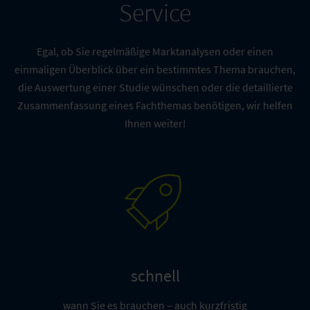
Service
Marktmonitor Innovative Produkte und Services
Dieser Marktmonitor informiert über innovative
Produktstrategien, Produkt- und
Egal, ob Sie regelmäßige Marktanalysen oder einen
Serviceinnovationen sowie daraus abgeleitete
einmaligen Überblick über ein bestimmtes Thema brauchen,
unternehmensübergreifende Trends.
die Auswertung einer Studie wünschen oder die detaillierte
mehr erfahren
Zusammenfassung eines Fachthemas benötigen, wir helfen
Ihnen weiter!
schnell
wann Sie es brauchen – auch kurzfristig