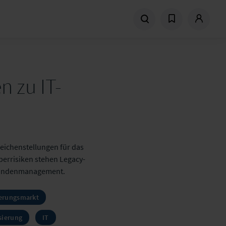
 zu IT-
eichenstellungen für das
errisiken stehen Legacy-
m Kundenmanagement.
erungsmarkt
isierung
IT