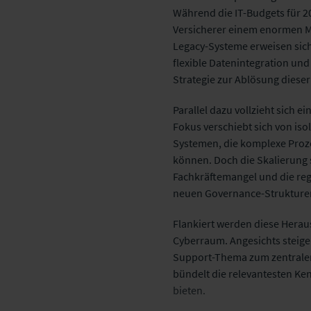
Während die IT-Budgets für 20
Versicherer einem enormen M
Legacy-Systeme erweisen sic
flexible Datenintegration und
Strategie zur Ablösung diese
Parallel dazu vollzieht sich e
Fokus verschiebt sich von isol
Systemen, die komplexe Proz
können. Doch die Skalierung s
Fachkräftemangel und die reg
neuen
Governance
-Strukture
Flankiert werden diese Hera
Cyberraum. Angesichts steige
Support-Thema zum zentralen
bündelt die relevantesten Ken
bieten.