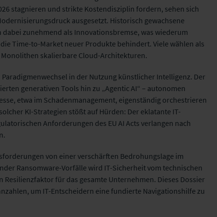
26 stagnieren und strikte Kostendisziplin fordern, sehen sich
odernisierungsdruck ausgesetzt. Historisch gewachsene
h dabei zunehmend als Innovationsbremse, was wiederum
 die Time-
to
-Market neuer Produkte behindert. Viele wählen als
r Monolithen skalierbare Cloud-Architekturen.
in Paradigmenwechsel in der Nutzung künstlicher Intelligenz. Der
ierten generativen Tools hin zu „
Agentic
AI“ – autonomen
esse, etwa im Schadenmanagement, eigenständig orchestrieren
olcher KI-Strategien stößt auf Hürden: Der eklatante IT-
ulatorischen Anforderungen des EU AI Acts verlangen nach
n.
usforderungen von einer verschärften Bedrohungslage im
nder Ransomware-Vorfälle wird IT-Sicherheit vom technischen
 Resilienzfaktor für das gesamte Unternehmen. Dieses Dossier
nzahlen, um IT-Entscheidern eine fundierte Navigationshilfe zu