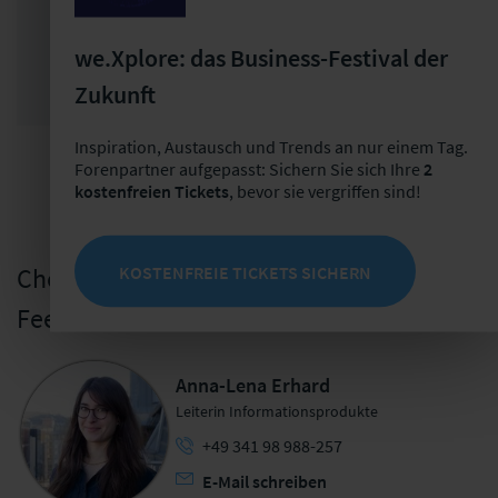
Sie sind bereits Forenpartner?
Hier anmelden
we.Xplore: das Business-Festival der
Zukunft
JETZT PARTNER WERDEN
Inspiration, Austausch und Trends an nur einem Tag.
Forenpartner aufgepasst: Sichern Sie sich Ihre
2
kostenfreien Tickets
, bevor sie vergriffen sind!
KOSTENFREIE TICKETS SICHERN
Chefredaktion - Ich freue mich über Ihr
Feedback!
Anna-Lena Erhard
Leiterin Informationsprodukte
+49 341 98 988-257
E-Mail schreiben