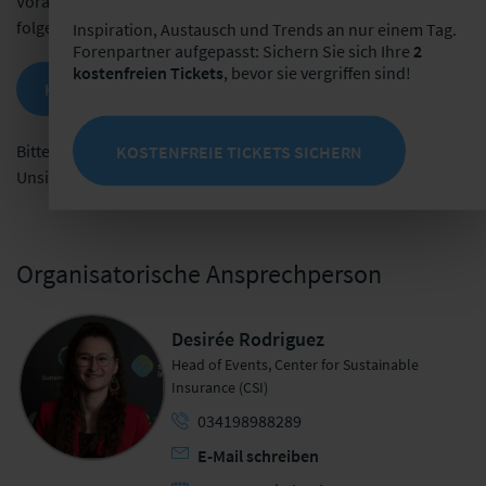
Voraussetzungen und nützlichen FAQs, finden Sie unter
folgendem Link:
Inspiration, Austausch und Trends an nur einem Tag.
Forenpartner aufgepasst: Sichern Sie sich Ihre
2
kostenfreien Tickets
, bevor sie vergriffen sind!
HINWEISE
KOSTENFREIE TICKETS SICHERN
Bitte kontaktieren Sie uns bei weiteren Fragen oder
Unsicherheiten.
Organisatorische Ansprechperson
Desirée Rodriguez
Head of Events, Center for Sustainable
Insurance (CSI)
034198988289
E-Mail schreiben