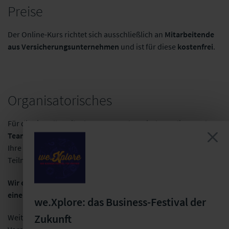
Preise
Der Online-Kurs richtet sich ausschließlich an
Mitarbeitende
aus Versicherungsunternehmen
und ist für diese
kostenfrei
.
Organisatorisches
Für die virtuelle Teilnahme verwenden wir das Online-Tool
MS
Teams
. Klären Sie bitte im Vorfeld mit Ihrer IT-Abteilung, dass
Ihre Firewall und die PC-Einstellungen die
Teilnahme zulassen.
Wir empfehlen ausdrücklich die Nutzung eines Headsets, um
eine angemessene Tonqualität sicherzustellen.
we.Xplore: das Business-Festival der
Zukunft
Weitere Informationen zur Verwendung insb. zu technischen