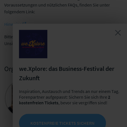
Voraussetzungen und nützlichen FAQs, finden Sie unter
folgendem Link:
Hinweise
Bitte kontaktieren Sie uns bei weiteren Fragen oder
Unsicherheiten.
Organisatorische Ansprechpartnerin
we.Xplore: das Business-Festival der
Zukunft
Nicole Zillmann
Inspiration, Austausch und Trends an nur einem Tag.
Veranstaltungsmanagerin Akademie
Forenpartner aufgepasst: Sichern Sie sich Ihre
2
+49 341 98 988 259
kostenfreien Tickets
, bevor sie vergriffen sind!
E-Mail schreiben
Jetzt Termin buchen
KOSTENFREIE TICKETS SICHERN