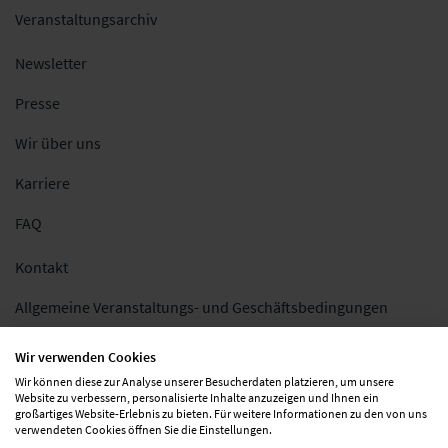
Veranstaltungsarchiv
Newsletter
Presse
Wir über uns
Karriere
FAQ
Kontakt
Allgemeine Veranstaltungs- und Geschäftsbedingungen
Impressum
Wir verwenden Cookies
Wir können diese zur Analyse unserer Besucherdaten platzieren, um unsere
Datenschutz
Website zu verbessern, personalisierte Inhalte anzuzeigen und Ihnen ein
großartiges Website-Erlebnis zu bieten. Für weitere Informationen zu den von uns
Folgen Sie uns
verwendeten Cookies öffnen Sie die Einstellungen.