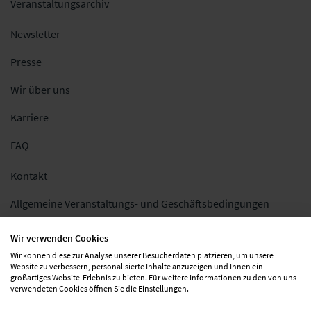
Veranstaltungsarchiv
Newsletter
Presse
Wir über uns
Karriere
FAQ
Kontakt
Allgemeine Veranstaltungs- und Geschäftsbedingungen
Impressum
Wir verwenden Cookies
Wir können diese zur Analyse unserer Besucherdaten platzieren, um unsere
Datenschutz
Website zu verbessern, personalisierte Inhalte anzuzeigen und Ihnen ein
großartiges Website-Erlebnis zu bieten. Für weitere Informationen zu den von uns
Folgen Sie uns
verwendeten Cookies öffnen Sie die Einstellungen.