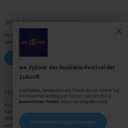
Jetzt Sponsor werden!
Als Dienstleistungsunternehmen haben Sie die Möglichkeit als
Sponsor an einem kommenden Arbeitstreffen teilzunehmen.
WEITERE INFORMATIONEN
we.Xplore: das Business-Festival der
Zukunft
Nachhaltige Veranstaltungen
Inspiration, Austausch und Trends an nur einem Tag.
Forenpartner aufgepasst: Sichern Sie sich Ihre
2
kostenfreien Tickets
, bevor sie vergriffen sind!
Als Mitglied der Initiative
fairpflichtet
– dem
Nachhaltigkeitskodex der deutschsprachigen
Veranstaltungswirtschaft – folgen wir den Leitlinien für
KOSTENFREIE TICKETS SICHERN
nachhaltige Veranstaltungen und dokumentieren diese