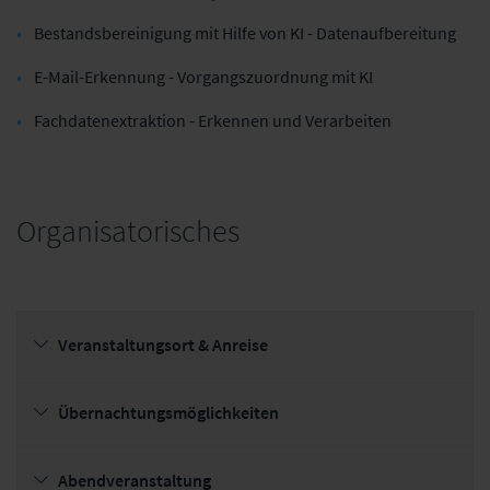
Alte Leipziger Hallesche (ALH
adesso SE
Gruppe)
Bestandsbereinigung mit Hilfe von KI - Datenaufbereitung
E-Mail-Erkennung - Vorgangszuordnung mit KI
Fachdatenextraktion - Erkennen und Verarbeiten
Organisatorisches
Veranstaltungsort & Anreise
Übernachtungsmöglichkeiten
Abendveranstaltung