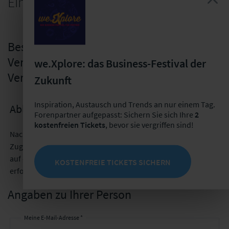
Einzelkauf
Bestellung des "Web Based Training:
Versicherungsvertrieb der Zukunft -
we.Xplore: das Business-Festival der
Verstehen, was den Vertrieb verändert."
Zukunft
Inspiration, Austausch und Trends an nur einem Tag.
Ablauf der Bestellung
Forenpartner aufgepasst: Sichern Sie sich Ihre
2
kostenfreien Tickets
, bevor sie vergriffen sind!
Nach der erfolgreichen Bestellung erhalten Sie zeitnah Ihre
Zugangsdaten per E-Mail. Bitte beachten Sie, dass der Zugriff
auf das Training über die Webseite
www.forenakademie.de
KOSTENFREIE TICKETS SICHERN
erfolgt.
Angaben zu Ihrer Person
Meine E-Mail-Adresse *