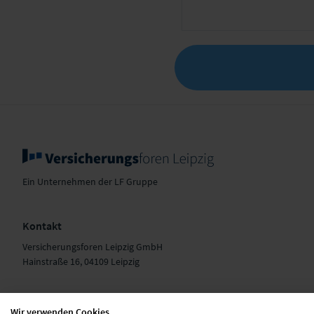
Ein Unternehmen der LF Gruppe
Kontakt
Versicherungsforen Leipzig GmbH
Hainstraße 16, 04109 Leipzig
+49 341 98988-0
E-Mail schreiben
Wir verwenden Cookies