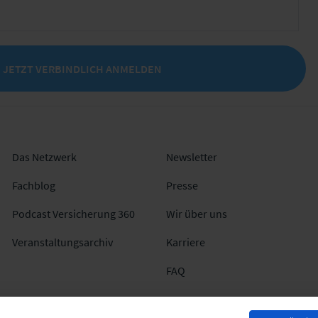
JETZT VERBINDLICH ANMELDEN
Das Netzwerk
Newsletter
Fachblog
Presse
Podcast Versicherung 360
Wir über uns
Veranstaltungsarchiv
Karriere
FAQ