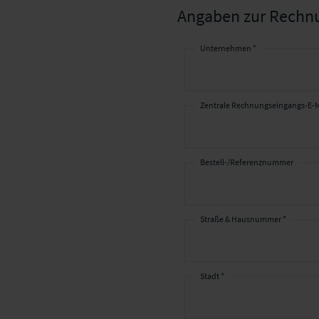
Angaben zur Rechn
Unternehmen *
Angaben
zur
Rechnung
Zentrale Rechnungseingangs-E-M
Bestell-/Referenznummer
Straße & Hausnummer *
Stadt *