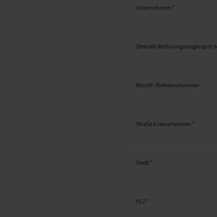
Unternehmen *
Angaben
zur
Rechnung
Zentrale Rechnungseingangs-E-M
Bestell-/Referenznummer
Straße & Hausnummer *
Stadt *
PLZ *