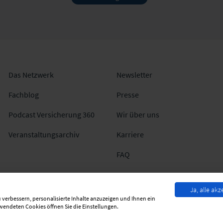
Das Netzwerk
Newsletter
Fachblog
Presse
Podcast Versicherung 360
Wir über uns
Veranstaltungsarchiv
Karriere
FAQ
Ja, alle akz
 verbessern, personalisierte Inhalte anzuzeigen und Ihnen ein
rwendeten Cookies öffnen Sie die Einstellungen.