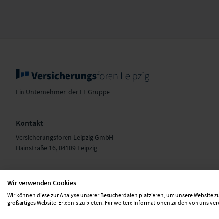
Ein Unternehmen der LF Gruppe
Kontakt
Versicherungsforen Leipzig GmbH
Hainstraße 16, 04109 Leipzig
+49 341 98988-0
E-Mail schreiben
Wir verwenden Cookies
Wir können diese zur Analyse unserer Besucherdaten platzieren, um unsere Website zu
großartiges Website-Erlebnis zu bieten. Für weitere Informationen zu den von uns ve