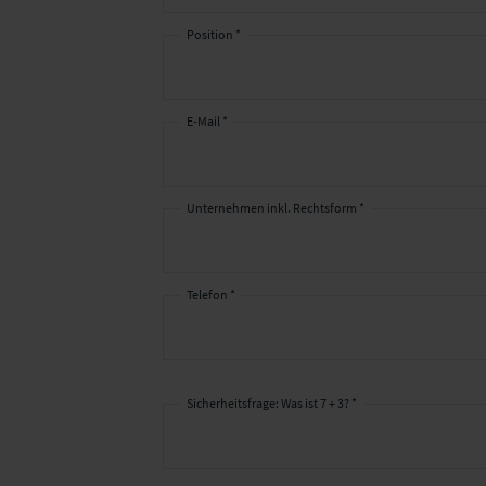
Position *
E-Mail *
Unternehmen inkl. Rechtsform *
Telefon *
Sicherheitsfrage: Was ist 7 + 3? *