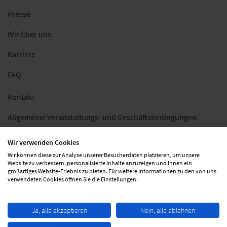
Presse
Wir über uns
Karriere
FAQ
Kontakt
Allgemeine Veranstaltungs- und Geschäftsbedingungen
Impressum
Wir verwenden Cookies
Wir können diese zur Analyse unserer Besucherdaten platzieren, um unsere
Datenschutz
Website zu verbessern, personalisierte Inhalte anzuzeigen und Ihnen ein
großartiges Website-Erlebnis zu bieten. Für weitere Informationen zu den von uns
Folgen Sie uns
verwendeten Cookies öffnen Sie die Einstellungen.
Ja, alle akzeptieren
Nein, alle ablehnen