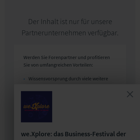
Der Inhalt ist nur für unsere
Partnerunternehmen verfügbar.
Werden Sie Forenpartner und profitieren
Sie von umfangreichen Vorteilen:
Wissensvorsprung durch viele weitere
spannende Beiträge
Exklusive Informationen für alle
Mitarbeiter im Versicherungsforen-
Themendossier
Zukunftssicher durch den Zugang zum
we.Xplore: das Business-Festival der
Versicherungsforen-Trendradar