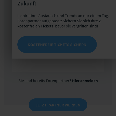
Zukunft
Maximale Sichtbarkeit für Kooperationen,
Akquise und vieles mehr im größten
Inspiration, Austausch und Trends an nur einem Tag.
Assekuranz-Netzwerk der DACH-Region
Forenpartner aufgepasst: Sichern Sie sich Ihre
2
kostenfreien Tickets
, bevor sie vergriffen sind!
Alle Mitarbeiter profitieren von
Sonderkonditionen für Produkte und
Veranstaltungen der Versicherungsforen
KOSTENFREIE TICKETS SICHERN
Alle Vorteile und unsere
Partnerunternehmen finden Sie
hier
.
Sie sind bereits Forenpartner?
Hier anmelden
JETZT PARTNER WERDEN