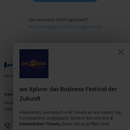
Sie sind noch nicht registriert?
Hier in wenigen Schritten registrieren
Ein Unternehmen der LF Gruppe
we.Xplore: das Business-Festival der
Kontakt
Zukunft
Versicherungsforen Leipzig GmbH
Hainstraße 16, 04109 Leipzig
Inspiration, Austausch und Trends an nur einem Tag.
Forenpartner aufgepasst: Sichern Sie sich Ihre
2
kostenfreien Tickets
, bevor sie vergriffen sind!
+49 341 98988-0
E-Mail schreiben