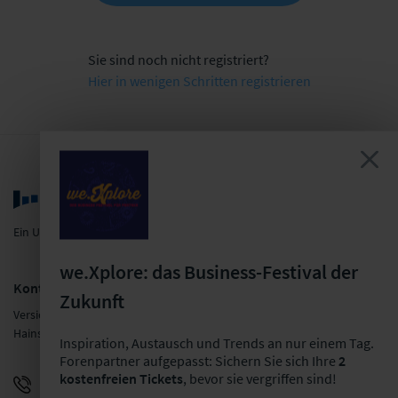
Sie sind noch nicht registriert?
Hier in wenigen Schritten registrieren
Ein Unternehmen der LF Gruppe
we.Xplore: das Business-Festival der
Kontakt
Zukunft
Versicherungsforen Leipzig GmbH
Hainstraße 16, 04109 Leipzig
Inspiration, Austausch und Trends an nur einem Tag.
Forenpartner aufgepasst: Sichern Sie sich Ihre
2
kostenfreien Tickets
, bevor sie vergriffen sind!
+49 341 98988-0
E-Mail schreiben