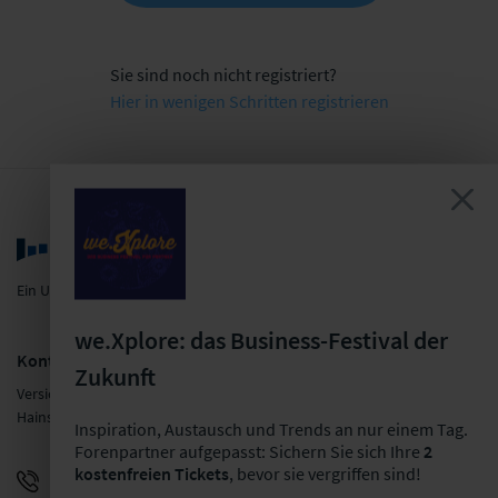
Sie sind noch nicht registriert?
Hier in wenigen Schritten registrieren
Ein Unternehmen der LF Gruppe
we.Xplore: das Business-Festival der
Kontakt
Zukunft
Versicherungsforen Leipzig GmbH
Hainstraße 16, 04109 Leipzig
Inspiration, Austausch und Trends an nur einem Tag.
Forenpartner aufgepasst: Sichern Sie sich Ihre
2
kostenfreien Tickets
, bevor sie vergriffen sind!
+49 341 98988-0
E-Mail schreiben