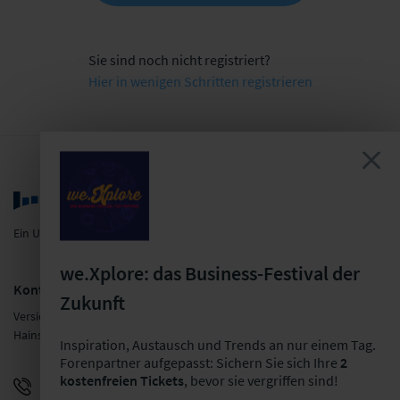
Sie sind noch nicht registriert?
Hier in wenigen Schritten registrieren
Ein Unternehmen der LF Gruppe
we.Xplore: das Business-Festival der
Kontakt
Zukunft
Versicherungsforen Leipzig GmbH
Hainstraße 16, 04109 Leipzig
Inspiration, Austausch und Trends an nur einem Tag.
Forenpartner aufgepasst: Sichern Sie sich Ihre
2
kostenfreien Tickets
, bevor sie vergriffen sind!
+49 341 98988-0
E-Mail schreiben