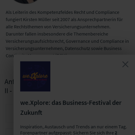
Als Leiterin des Kompetenzfeldes Recht und Compliance
fungiert Kirsten Müller seit 2007 als Ansprechpartnerin für
alle Rechtsthemen von Versicherungsunternehmen.
Darunter fallen insbesondere die Themenbereiche
Versicherungsaufsichtsrecht, Governance und Compliance in
Versicherungsunternehmen, Datenschutz sowie Business
Continuity Management (BCM).
Anfrage zum Inhouse-Seminar "Solvency
II - Express"
we.Xplore: das Business-Festival der
Ihr Vor- und Nachname *
Ihr
Zukunft
Kontakt
Inspiration, Austausch und Trends an nur einem Tag.
Ihr Unternehmen *
Forenpartner aufgepasst: Sichern Sie sich Ihre
2