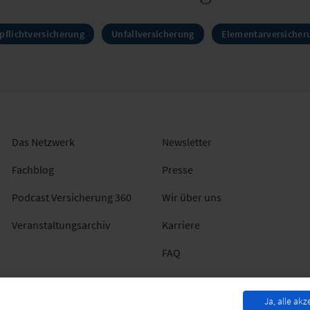
pflichtversicherung
Unfallversicherung
Elementarversicher
Das Netzwerk
Newsletter
Fachblog
Presse
Podcast Versicherung 360
Wir über uns
Veranstaltungsarchiv
Karriere
FAQ
Ja, alle akz