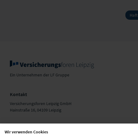
Haft
Ein Unternehmen der LF Gruppe
Kontakt
Versicherungsforen Leipzig GmbH
Hainstraße 16, 04109 Leipzig
+49 341 98988-0
E-Mail schreiben
Wir verwenden Cookies