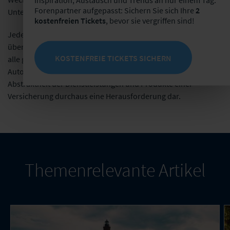
Forenpartner aufgepasst: Sichern Sie sich Ihre
2
Unternehmensgrenzen vermittelt werden.
kostenfreien Tickets
, bevor sie vergriffen sind!
Jeder einzelne Mitarbeiter braucht einen Gesamtüberblick
über Vorgänge im Unternehmen und die Endprodukte, für die
KOSTENFREIE TICKETS SICHERN
alle gemeinsam arbeiten. Was beispielsweise in der
Automobilindustrie recht unkompliziert ist, stellt durch die
Abstraktheit der Dienstleistungen und Produkte einer
Versicherung durchaus eine Herausforderung dar.
Themenrelevante Artikel