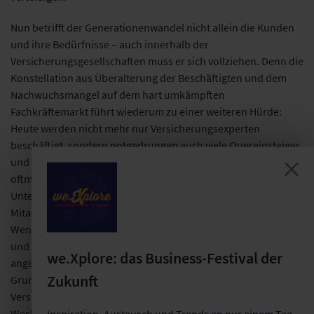
Nun betrifft der Generationenwandel nicht allein die Kunden
und ihre Bedürfnisse – auch innerhalb der
Versicherungsgesellschaften muss er sich vollziehen. Denn die
Konstellation aus Überalterung der Beschäftigten und dem
Nachwuchsmangel auf dem hart umkämpften
Fachkräftemarkt führt wiederum zu einer weiteren Hürde:
Heute werden nicht mehr nur Versicherungsexperten
beschäftigt, sondern notgedrungen auch viele Quereinsteiger
und branchenfremde Spezialisten – z. B. in der IT –, die
oftmals wenig Fachwissen im Assekuranzbereich mitbringen.
Unter diesen Voraussetzungen ist es nicht leicht, alle
Mitarbeiter fachlich auf den gleichen Stand zu bringen.
Weniger technikaffine Mitarbeiter müssen die Notwendigkeit
und Tools der Digitalisierung verstehen und dahingehend
we.Xplore: das Business-Festival der
angelernt werden. Fachfremden muss ein gutes
Zukunft
Grundverständnis für die Zusammenhänge innerhalb der
Versicherungsunternehmen sowie über die
Wechselwirkungen mit den Anspruchsgruppen jenseits der
Inspiration, Austausch und Trends an nur einem Tag.