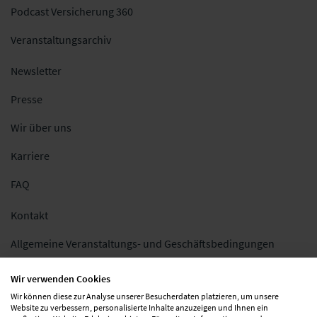
Podcast Versicherung 360
Veranstaltungsarchiv
Newsletter
Presse
Wir über uns
Karriere
FAQ
Kontakt
Allgemeine Veranstaltungs- und Geschäftsbedingungen
Impressum
Wir verwenden Cookies
Wir können diese zur Analyse unserer Besucherdaten platzieren, um unsere
Datenschutz
Website zu verbessern, personalisierte Inhalte anzuzeigen und Ihnen ein