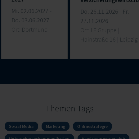
– 38. Arbeitstreffen
Mi. 02.06.2027 -
Do. 26.11.2026 - Fr.
Do. 03.06.2027
27.11.2026
Ort: Dortmund
Ort: LF Gruppe |
Hainstraße 16 | Leipzig
Themen Tags
Social Media
Marketing
Onlinestrategie
Unternehmenskommunikation
Versicherungsvertrieb