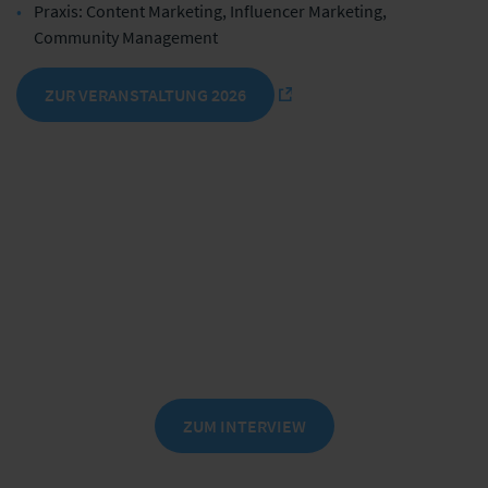
Praxis: Content Marketing, Influencer Marketing,
Community Management
ZUR VERANSTALTUNG 2026
Female Finance trifft Fußball
Die Strategie hinter der DEVK-Kampagne
mit dem 1. FC Köln.
ZUM INTERVIEW