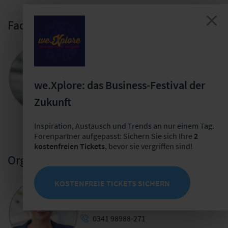
Fachliche Leitung
Vincent Wolff-Marting
Leiter Kompetenzteam Digitalisierung und
Innovation
we.Xplore: das Business-Festival der
+49 341 98988-281
Zukunft
E-Mail schreiben
Inspiration, Austausch und Trends an nur einem Tag.
Forenpartner aufgepasst: Sichern Sie sich Ihre
2
kostenfreien Tickets
, bevor sie vergriffen sind!
Organisatorische Leitung
KOSTENFREIE TICKETS SICHERN
Sarah Brunner
Veranstaltungsmanagerin User Groups
0341 98988-271