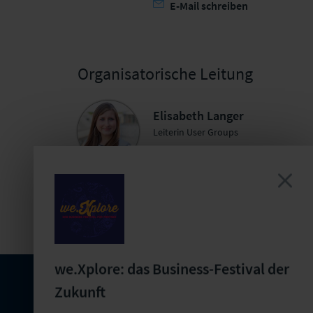
E-Mail schreiben
Organisatorische Leitung
Elisabeth Langer
Leiterin User Groups
+49 341 98988-272
E-Mail schreiben
Jetzt Termin buchen
we.Xplore: das Business-Festival der
Zukunft