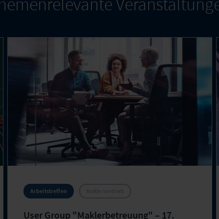
hemenrelevante Veranstaltung
Arbeitstreffen
Maklervertrieb
User Group "Maklerbetreuung" – 17.