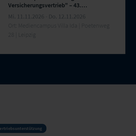
Versicherungsvertrieb" – 43.
Arbeitstreffen
Mi. 11.11.2026 - Do. 12.11.2026
Ort: Mediencampus Villa Ida | Poetenweg
28 | Leipzig
ertriebsunterstützung