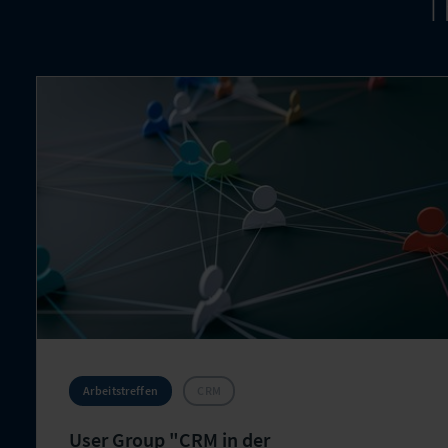
T
Arbeitstreffen
CRM
User Group "CRM in der