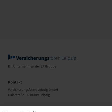
Ein Unternehmen der LF Gruppe
Kontakt
Versicherungsforen Leipzig GmbH
Hainstraße 16, 04109 Leipzig
+49 341 98988-0
E-Mail schreiben