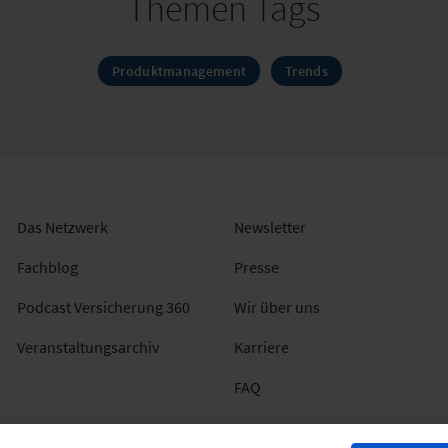
Themen Tags
Produktmanagement
Trends
Das Netzwerk
Newsletter
Fachblog
Presse
Podcast Versicherung 360
Wir über uns
Veranstaltungsarchiv
Karriere
FAQ