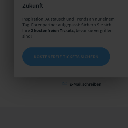
Zukunft
E-Mail schreiben
Inspiration, Austausch und Trends an nur einem
Tag. Forenpartner aufgepasst: Sichern Sie sich
Ihre
2 kostenfreien Tickets
, bevor sie vergriffen
Organisatorische Leitung
sind!
Sarah Brunner
KOSTENFREIE TICKETS SICHERN
Veranstaltungsmanagerin User
Groups
0341 98988-271
E-Mail schreiben