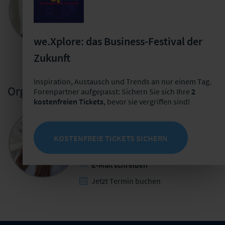
Versicherungswirtschaft
+49 231 755-6438
we.Xplore: das Business-Festival der
E-Mail schreiben
Zukunft
Inspiration, Austausch und Trends an nur einem Tag.
Organisatorische Leitung
Forenpartner aufgepasst: Sichern Sie sich Ihre
2
kostenfreien Tickets
, bevor sie vergriffen sind!
Elisabeth Langer
Leiterin User Groups
KOSTENFREIE TICKETS SICHERN
+49 341 98988-272
E-Mail schreiben
Jetzt Termin buchen