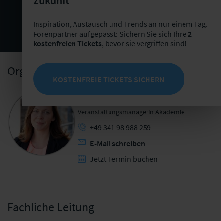
Zukunft
Kerstin Hahn
Inspiration, Austausch und Trends an nur einem Tag.
Gruppenleiterin Arbeitsplatz der Zukunft
Forenpartner aufgepasst: Sichern Sie sich Ihre
2
ALH Gruppe
kostenfreien Tickets
, bevor sie vergriffen sind!
Organisatorische Ansprechpartnerin
KOSTENFREIE TICKETS SICHERN
Nicole Zillmann
Veranstaltungsmanagerin Akademie
+49 341 98 988 259
E-Mail schreiben
Jetzt Termin buchen
Fachliche Leitung