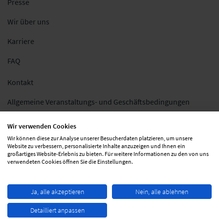
Presse
Wir über uns
Karriere
FAQ
Kontakt
Allgemeine Veranstaltungs- und Geschäftsbedingungen
Impressum
Wir verwenden Cookies
Wir können diese zur Analyse unserer Besucherdaten platzieren, um unsere
Datenschutz
Website zu verbessern, personalisierte Inhalte anzuzeigen und Ihnen ein
großartiges Website-Erlebnis zu bieten. Für weitere Informationen zu den von uns
Folgen Sie uns
verwendeten Cookies öffnen Sie die Einstellungen.
Ja, alle akzeptieren
Nein, alle ablehnen
Detailliert anpassen