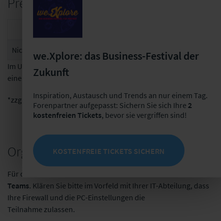
Preise Online-Kurs
Einzelticket
Unternehmensticket
Nicht-Forenpartner
189 EUR*
540 EUR*
we.Xplore: das Business-Festival der
Im Unternehmensticket ist die Teilnahme von 4 Personen aus
Zukunft
einem Unternehmen enthalten.
Inspiration, Austausch und Trends an nur einem Tag.
*zzgl. MwSt.
Forenpartner aufgepasst: Sichern Sie sich Ihre
2
kostenfreien Tickets
, bevor sie vergriffen sind!
Organisatorisches
KOSTENFREIE TICKETS SICHERN
Für die virtuelle Teilnahme verwenden wir das Online-Tool
MS
Teams
. Klären Sie bitte im Vorfeld mit Ihrer IT-Abteilung, dass
Ihre Firewall und die PC-Einstellungen die
Teilnahme zulassen.