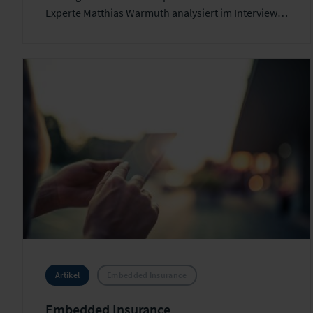
Experte Matthias Warmuth analysiert im Interview,
warum viele Versicherer diese Revolution noch
unterschätzen und was nun zu tun ist.
Artikel
Embedded Insurance
Embedded Insurance