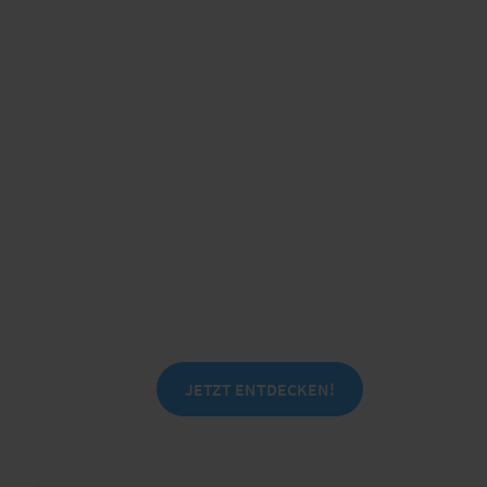
Erhalten Sie Einblicke in zentrale
Zukunftsthemen sowie Unterstützung im
eigenen Trend- und
Innovationsmanagement.
JETZT ENTDECKEN!