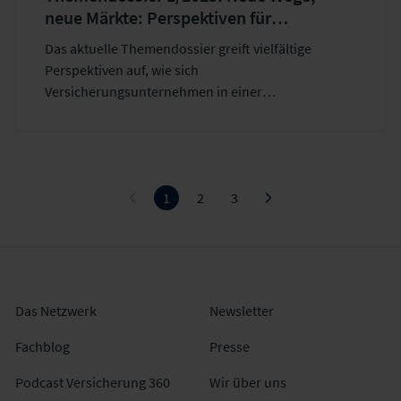
neue Märkte: Perspektiven für
Versicherungsunternehmen
Das aktuelle Themendossier greift vielfältige
Perspektiven auf, wie sich
Versicherungsunternehmen in einer
datengetriebenen und kollaborativen Zukunft
positionieren können.
1
2
3
Das Netzwerk
Newsletter
Fachblog
Presse
Podcast Versicherung 360
Wir über uns