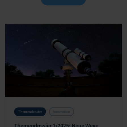
Themendossier
Innovation
Themendossier 1/2025: Neue Wege,